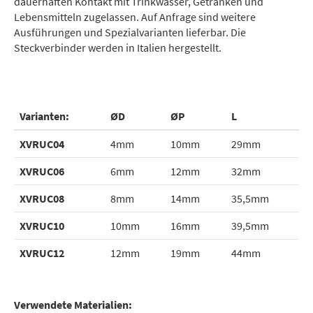
dauerhaften Kontakt mit Trinkwasser, Getränken und
Lebensmitteln zugelassen. Auf Anfrage sind weitere
Ausführungen und Spezialvarianten lieferbar. Die
Steckverbinder werden in Italien hergestellt.
Varianten:
ØD
ØP
L
XVRUC04
4mm
10mm
29mm
XVRUC06
6mm
12mm
32mm
XVRUC08
8mm
14mm
35,5mm
XVRUC10
10mm
16mm
39,5mm
XVRUC12
12mm
19mm
44mm
Verwendete Materialien: