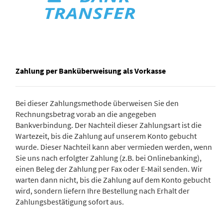
Zahlung per Banküberweisung als Vorkasse
Bei dieser Zahlungsmethode überweisen Sie den
Rechnungsbetrag vorab an die angegeben
Bankverbindung. Der Nachteil dieser Zahlungsart ist die
Wartezeit, bis die Zahlung auf unserem Konto gebucht
wurde. Dieser Nachteil kann aber vermieden werden, wenn
Sie uns nach erfolgter Zahlung (z.B. bei Onlinebanking),
einen Beleg der Zahlung per Fax oder E-Mail senden. Wir
warten dann nicht, bis die Zahlung auf dem Konto gebucht
wird, sondern liefern Ihre Bestellung nach Erhalt der
Zahlungsbestätigung sofort aus.