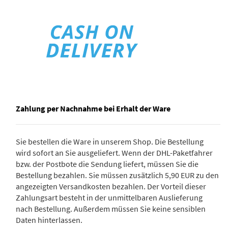
Zahlung per Nachnahme bei Erhalt der Ware
Sie bestellen die Ware in unserem Shop. Die Bestellung
wird sofort an Sie ausgeliefert. Wenn der DHL-Paketfahrer
bzw. der Postbote die Sendung liefert, müssen Sie die
Bestellung bezahlen. Sie müssen zusätzlich 5,90 EUR zu den
angezeigten Versandkosten bezahlen. Der Vorteil dieser
Zahlungsart besteht in der unmittelbaren Auslieferung
nach Bestellung. Außerdem müssen Sie keine sensiblen
Daten hinterlassen.