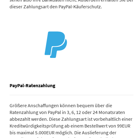
dieser Zahlungsart den PayPal-Käuferschutz.
PayPal-Ratenzahlung
Größere Anschaffungen können bequem über die
Ratenzahlung von PayPal in 3, 6, 12 oder 24 Monatsraten
abbezahlt werden. Diese Zahlungsart ist vorbehaltlich einer
Kreditwürdigkeitsprüfung ab einem Bestellwert von 99EUR
bis maximal 5.000EUR möglich. Die Auslieferung der