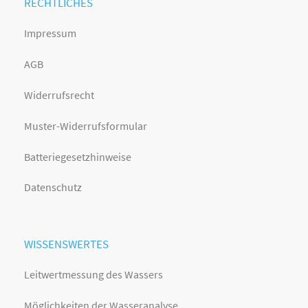
RECHTLICHES
Impressum
AGB
Widerrufsrecht
Muster-Widerrufsformular
Batteriegesetzhinweise
Datenschutz
WISSENSWERTES
Leitwertmessung des Wassers
Möglichkeiten der Wasseranalyse