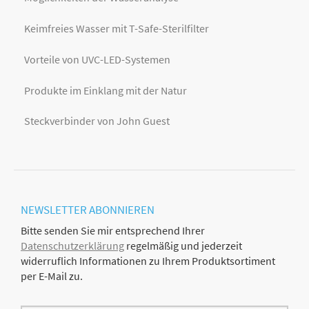
Keimfreies Wasser mit T-Safe-Sterilfilter
Vorteile von UVC-LED-Systemen
Produkte im Einklang mit der Natur
Steckverbinder von John Guest
NEWSLETTER
ABONNIEREN
Bitte senden Sie mir entsprechend Ihrer
Datenschutzerklärung
regelmäßig und jederzeit
widerruflich Informationen zu Ihrem Produktsortiment
per E-Mail zu.
E-