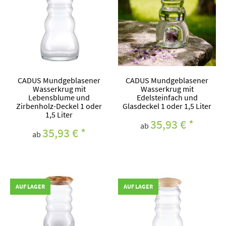
CADUS Mundgeblasener
CADUS Mundgeblasener
Wasserkrug mit
Wasserkrug mit
Lebensblume und
Edelsteinfach und
Zirbenholz-Deckel 1 oder
Glasdeckel 1 oder 1,5 Liter
1,5 Liter
35,93 €
*
ab
35,93 €
*
ab
AUF LAGER
AUF LAGER