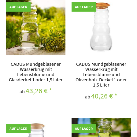
AUF LAGER
AUF LAGER
CADUS Mundgeblasener
CADUS Mundgeblasener
Wasserkrug mit
Wasserkrug mit
Lebensblume und
Lebensblume und
Glasdeckel 1 oder 1,5 Liter
Olivenholz-Deckel 1 oder
1,5 Liter
43,26 €
*
ab
40,26 €
*
ab
AUF LAGER
AUF LAGER