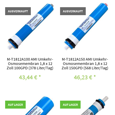
AUSVERKAUFT
AUSVERKAUFT
M-T1812A100 AMI Umkehr-
M-T1812A150 AMI Umkehr-
Osmosemembran 1,8 x 12
Osmosemembran 1,8 x 12
Zoll 100GPD (378 Liter/Tag)
Zoll 150GPD (568 Liter/Tag)
43,44 €
*
46,23 €
*
AUF LAGER
AUF LAGER