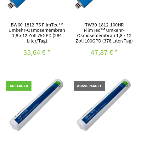
BW60-1812-75 FilmTec™
TW30-1812-100HR
Umkehr-Osmosemembran
FilmTec™ Umkehr-
1,8 x 12 Zoll 75GPD (284
Osmosemembran 1,8 x 12
Liter/Tag)
Zoll 100GPD (378 Liter/Tag)
35,64 €
*
47,87 €
*
AUF LAGER
AUSVERKAUFT