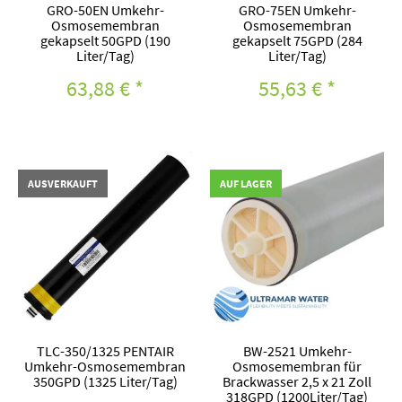
GRO-50EN Umkehr-
GRO-75EN Umkehr-
Osmosemembran
Osmosemembran
gekapselt 50GPD (190
gekapselt 75GPD (284
Liter/Tag)
Liter/Tag)
63,88 €
*
55,63 €
*
AUSVERKAUFT
AUF LAGER
TLC-350/1325 PENTAIR
BW-2521 Umkehr-
Umkehr-Osmosemembran
Osmosemembran für
350GPD (1325 Liter/Tag)
Brackwasser 2,5 x 21 Zoll
318GPD (1200Liter/Tag)