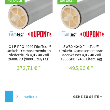
AUF LAGER
AUF LAGER
LC-LE-PRO-4040 FilmTec™
SW30-4040 FilmTec™
Umkehr-Osmosemembran
Umkehr-Osmosemembran
Niederdruck 4,0 x 40 Zoll
Meerwasser 4,0 x 40 Zoll
2600GPD (9800 Liter/Tag)
1950GPD (7400 Liter/Tag)
372,71 €
*
495,96 €
*
1
2
weiter »
GEHE ZU SEITE