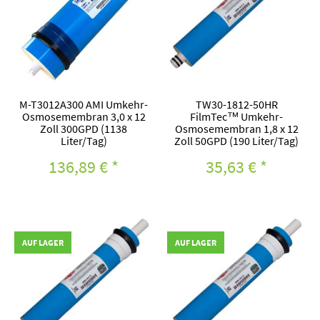
M-T3012A300 AMI Umkehr-
TW30-1812-50HR
Osmosemembran 3,0 x 12
FilmTec™ Umkehr-
Zoll 300GPD (1138
Osmosemembran 1,8 x 12
Liter/Tag)
Zoll 50GPD (190 Liter/Tag)
136,89 €
*
35,63 €
*
AUF LAGER
AUF LAGER