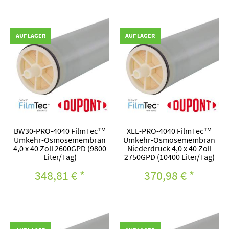
AUF LAGER
AUF LAGER
BW30-PRO-4040 FilmTec™
XLE-PRO-4040 FilmTec™
Umkehr-Osmosemembran
Umkehr-Osmosemembran
4,0 x 40 Zoll 2600GPD (9800
Niederdruck 4,0 x 40 Zoll
Liter/Tag)
2750GPD (10400 Liter/Tag)
348,81 €
*
370,98 €
*