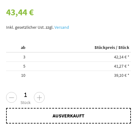
43,44 €
Inkl. gesetzlicher Ust. zzgl.
Versand
ab
Stückpreis / Stück
3
42,14 €
*
5
41,27 €
*
10
39,10 €
*
Stück
AUSVERKAUFT