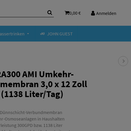
0,00 €
Anmelden
assertrinken
JOHN GUEST
2A300 AMI Umkehr-
embran 3,0 x 12 Zoll
(1138 Liter/Tag)
-Dünnschicht-Verbundmembran
hr-Osmoseanlagen in Haushalten
rleistung 300GPD bzw. 1138 Liter