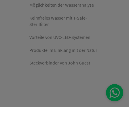
Möglichkeiten der Wasseranalyse
Keimfreies Wasser mit T-Safe-
Sterilfilter
Vorteile von UVC-LED-Systemen
Produkte im Einklang mit der Natur
Steckverbinder von John Guest
Vertrag widerrufen