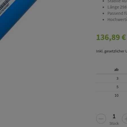
Stabile R
Länge 29
Passend 
Hochwert
136,89 €
Inkl. gesetzlicher 
ab
3
5
10
Stück