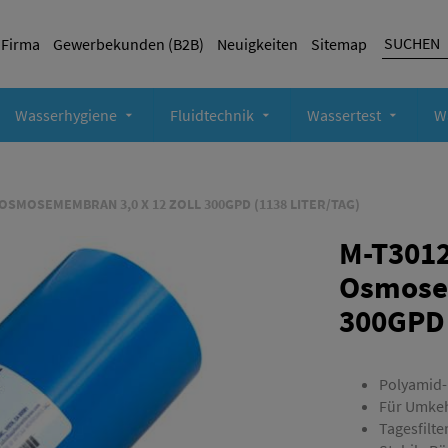
Firma
Gewerbekunden (B2B)
Neuigkeiten
Sitemap
Wasserhygiene
Fluidtechnik
Wassertest
W
OSMOSEMEMBRAN 3,0 X 12 ZOLL 300GPD (1138 LITER/TAG)
M-T301
Osmosem
300GPD 
Polyamid
Für Umke
Tagesfilte