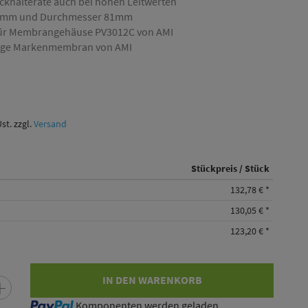
ückhalterate auch bei hohen Leitwerten
8mm und Durchmesser 81mm
für Membrangehäuse PV3012C von AMI
ige Markenmembran von AMI
Ust. zzgl.
Versand
Stückpreis / Stück
132,78 €
*
130,05 €
*
123,20 €
*
IN DEN WARENKORB
Loading...
Komponenten werden geladen ...