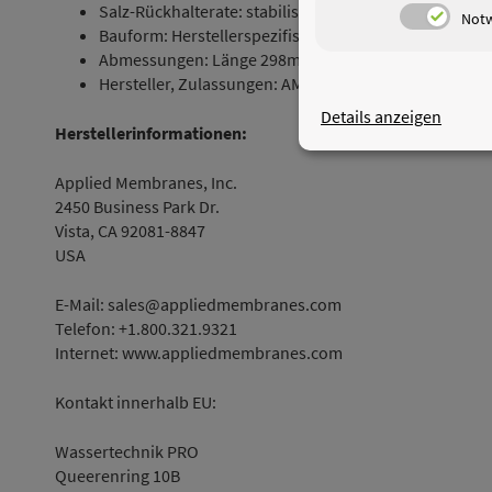
Salz-Rückhalterate: stabilisiert 96% bis 98%
Not
Bauform: Herstellerspezifisches Gehäuse PV3012C
Abmessungen: Länge 298mm, Durchmesser 81mm
Hersteller, Zulassungen: AMI NSF/ANSI 58
Details anzeigen
Herstellerinformationen:
Applied Membranes, Inc.
2450 Business Park Dr.
Vista, CA 92081-8847
USA
E-Mail: sales@appliedmembranes.com
Telefon: +1.800.321.9321
Internet: www.appliedmembranes.com
Kontakt innerhalb EU:
Wassertechnik PRO
Queerenring 10B