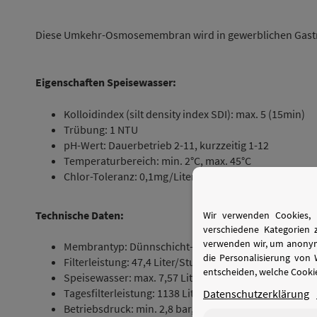
Diese Umkehr-Osmosemembran wird in gewerblichen Gast
Eigenschaften Speisewasser:
Kolloidindex (silt density index SDI): max. 5 (15min)
Trübung: 1 NTU
pH-Wert: Dauerbetrieb 2-11, kurzzeitig 1-12
Temperaturbereich: min. 2°C, max. 45°C
Chlor-Toleranz: 0,1mg/Liter freies Chlor
Technische Daten:
Wir verwenden Cookies, 
verschiedene Kategorien 
verwenden wir, um anonymi
Membrantyp: Dünnschicht-Verbundmembran
die Personalisierung von
Filterleistung: 47,4 Liter/Stunde Reinstwasser (Perme
entscheiden, welche Cookie
Speisewasser: max. 7,57 Liter/Minute
Tagesfilterleistung: 1138 Liter/Tag bzw. 300GPD
Datenschutzerklärung
Betriebsdruck: min. 2,8 bar, max. 8,6 bar