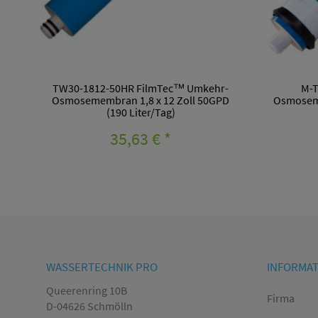
TW30-1812-50HR FilmTec™ Umkehr-
M-T
Osmosemembran 1,8 x 12 Zoll 50GPD
Osmoseme
(190 Liter/Tag)
35,63 €
*
WASSERTECHNIK PRO
INFORMA
Queerenring 10B
Firma
D-04626 Schmölln