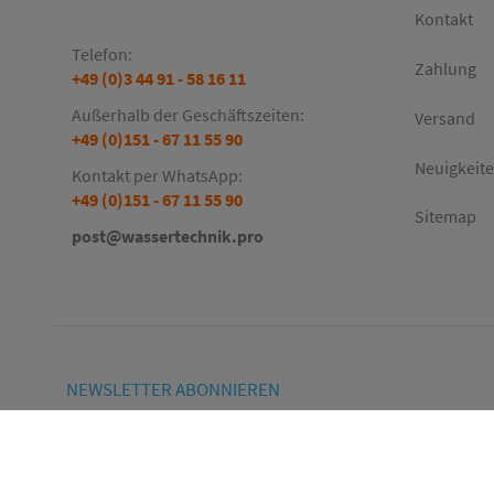
Kontakt
Telefon:
Zahlung
+49 (0)3 44 91 - 58 16 11
Außerhalb der Geschäftszeiten:
Versand
+49 (0)151 - 67 11 55 90
Neuigkeit
Kontakt per WhatsApp:
+49 (0)151 - 67 11 55 90
Sitemap
post@wassertechnik.pro
NEWSLETTER
ABONNIEREN
E-
Bitte senden Sie mir entsprechend Ihrer
Mai
Datenschutzerklärung
regelmäßig und jederzeit
Adr
widerruflich Informationen zu Ihrem