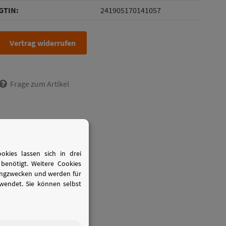
GTIN:
241905170141057
Vertrag widerrufen
Frage zum Artikel
kies lassen sich in drei
benötigt. Weitere Cookies
tingzwecken und werden für
wendet. Sie können selbst