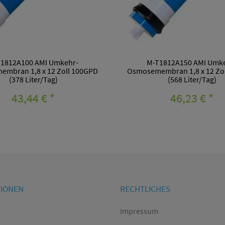
1812A100 AMI Umkehr-
M-T1812A150 AMI Umk
mbran 1,8 x 12 Zoll 100GPD
Osmosemembran 1,8 x 12 Zo
(378 Liter/Tag)
(568 Liter/Tag)
43,44 €
*
46,23 €
*
TIONEN
RECHTLICHES
Impressum