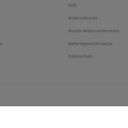
AGB
Widerrufsrecht
Muster-Widerrufsformular
en
Batteriegesetzhinweise
Datenschutz
l-
NEWSLETTER
ABONNIEREN
esse