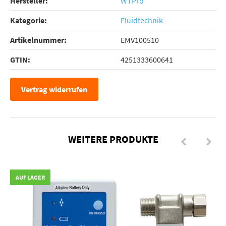
Hersteller:
WTPro
Kategorie:
Fluidtechnik
Artikelnummer:
EMV100510
GTIN:
4251333600641
Vertrag widerrufen
WEITERE PRODUKTE
AUF LAGER