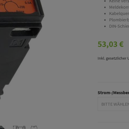
Keine Ve
Meldekont
Kabelquer
Plombier
DIN-Schie
53,03 €
Inkl. gesetzlicher 
Strom-/Messber
BITTE WÄHLEN