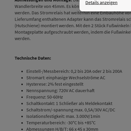
Details anzeigen
Wandlerbreite von 45mm. Es können Rundleiter (Kabel) bi
werden. Das Stromrelais hat weiterhin eine Einbauhöhe v
Lieferumfang enthaltenen Adapter kann das Stromrelais sch
(Hutschiene) montiert werden. Mit den 2 Stück Fußwinkeln 
Montageplatte aufgeschraubt werden, indem die Fußwinkel 
werden.
Technische Daten:
Einstell-/Messbereich: 0,2 bis 20A oder 2 bis 200A
Stromart: einphasige Wechselströme AC
Hysterese: 2% fest eingestellt
Nennspannung: 720V AC dauerhaft
Frequenz: 50-60Hz
Schaltkontakt: 1 Schließer als Meldekontakt
Schaltstrom/-spannung max. 0,5A/30V AC/DC
Isolationsfestigkeit: max. 3.000V/1min
Temperaturbereich: -30°C bis +85°C
Abmessungen H/B/T: 66 x 45 x 30mm