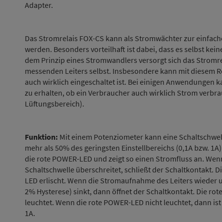
Adapter.
Das Stromrelais FOX-CS kann als Stromwächter zur einfac
werden. Besonders vorteilhaft ist dabei, dass es selbst ke
dem Prinzip eines Stromwandlers versorgt sich das Stromr
messenden Leiters selbst. Insbesondere kann mit diesem R
auch wirklich eingeschaltet ist. Bei einigen Anwendungen k
zu erhalten, ob ein Verbraucher auch wirklich Strom verb
Lüftungsbereich).
Funktion:
Mit einem Potenziometer kann eine Schaltschwell
mehr als 50% des geringsten Einstellbereichs (0,1A bzw. 1A
die rote POWER-LED und zeigt so einen Stromfluss an. Wenn
Schaltschwelle überschreitet, schließt der Schaltkontakt.
LED erlischt. Wenn die Stromaufnahme des Leiters wieder un
2% Hysterese) sinkt, dann öffnet der Schaltkontakt. Die r
leuchtet. Wenn die rote POWER-LED nicht leuchtet, dann ist 
1A.