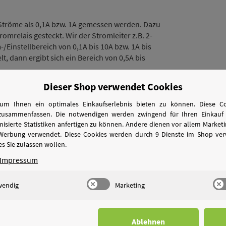
Ströme als 0,1A bzw. 1A gemessen werden. Dazu
mrelais gesteckt. Wir der Stromleiter z.B. 2-
-/Einstellbereich von 0,1A bis 10A bzw. 1A bis
t, dann ergibt sich ein Bereich von 0,5A bis
Dieser Shop verwendet Cookies
ontakt ist ein Schließerkontakt. Der Kontakt ist
um Ihnen ein optimales Einkaufserlebnis bieten zu können. Diese Coo
 230V-Spannungen geschaltet werden. Der
zusammenfassen. Die notwendigen werden zwingend für Ihren Einkauf 
sierte Statistiken anfertigen zu können. Andere dienen vor allem Marke
 mit einer Schaltspannung von 30V AC/DC
 Werbung verwendet. Diese Cookies werden durch 9 Dienste im Shop ver
z.B. auf eine SPS aufgeschaltet werden.
s Sie zulassen wollen.
Impressum
en gewährleisten einen sicheren
ch können die Anschlussklemmen des
wendig
Marketing
Ablehnen
orm eines normalen Stromwandlers mit einer