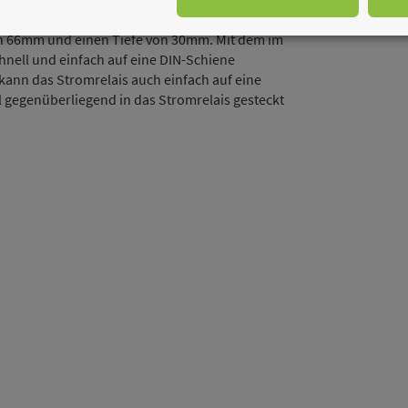
s 21mm Durchmesser durch die Öffnung gesteckt
on 66mm und einen Tiefe von 30mm. Mit dem im
nell und einfach auf eine DIN-Schiene
kann das Stromrelais auch einfach auf eine
gegenüberliegend in das Stromrelais gesteckt