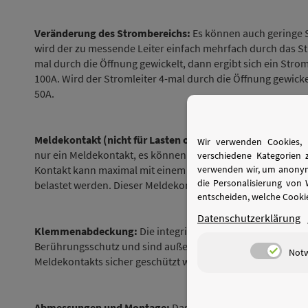
Veränderung des Strombereichs:
Es können auch geringe 
wird der zu messende Leiter einfach mehrfach durch das Stro
mal durch die Öffnung gewickelt, dann ergibt sich ein Strom
100A. Wird der Stromleiter 4-mal durch die Öffnung gewickel
50A.
Meldekontakt (nicht für Lasten oder 230V AC!):
Der Schaltk
Wir verwenden Cookies, 
nur ein Meldekontakt, es können damit keine Lasten oder
verschiedene Kategorien 
verwenden wir, um anonymi
Kontakt kann maximal mit einem Schaltstrom von 0,5A bzw.
die Personalisierung von
belastet werden. Dieser Meldekontakt kann zur Auswertung 
entscheiden, welche Cookie
Datenschutzerklärung
Klemmenabdeckung:
Die integrierten Klemmenabdeckung
Berührungsschutz und sind außerdem plombierbar. Dadur
Not
Meldekontakts sicher geschützt werden.
Abmessungen und Montage:
Das Stromrelais hat die Bauf