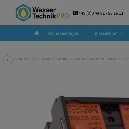
+49 (0)3 44 91 - 58 16 11
Osmoseanlagen
Wasserfilter
STARTSEITE
FLUIDTECHNIK
FOX-CS STROMRELAIS ALS ST