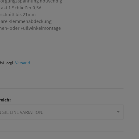
rsorgungsspannung notwendig
akt 1 Schließer 0,5A
schnitt bis 21mm
bare Klemmenabdeckung
nen- oder Fußwinkelmontage
Ust. zzgl.
Versand
eich:
 SIE EINE VARIATION.