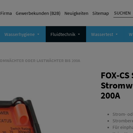
Firma
Gewerbekunden (B2B)
Neuigkeiten
Sitemap
Wasserhygiene
Fluidtechnik
Wassertest
W
ROMWÄCHTER ODER LASTWÄCHTER BIS 200A
FOX-CS 
Stromwä
200A
Strom- od
Strombere
Für einph