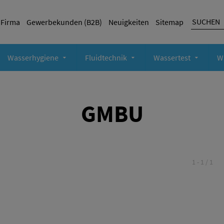
Firma
Gewerbekunden (B2B)
Neuigkeiten
Sitemap
Wasserhygiene
Fluidtechnik
Wassertest
W
GMBU
1 - 1 / 1