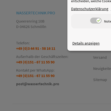
entscheiden, welche Cookie
Datenschutzerklärung
WASSERTECHNIK PRO
INFORMA
Queerenring 10B
Not
Firma
D-04626 Schmölln
Kontakt
Telefon:
Details anzeigen
Zahlung
+49 (0)3 44 91 - 58 16 11
Außerhalb der Geschäftszeiten:
Versand
+49 (0)151 - 67 11 55 90
Neuigkeit
Kontakt per WhatsApp:
+49 (0)151 - 67 11 55 90
Sitemap
post@wassertechnik.pro