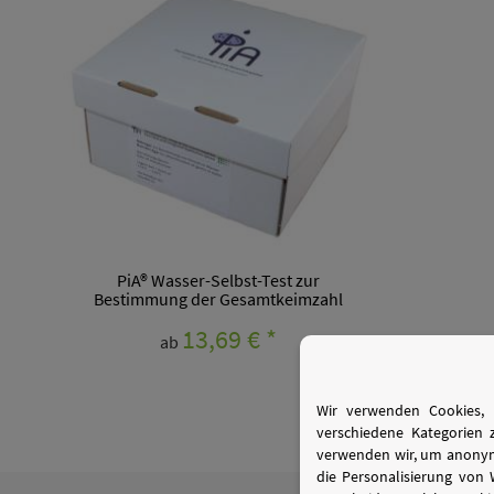
PiA® Wasser-Selbst-Test zur
Bestimmung der Gesamtkeimzahl
13,69 €
*
ab
Wir verwenden Cookies, 
verschiedene Kategorien 
verwenden wir, um anonymi
die Personalisierung von