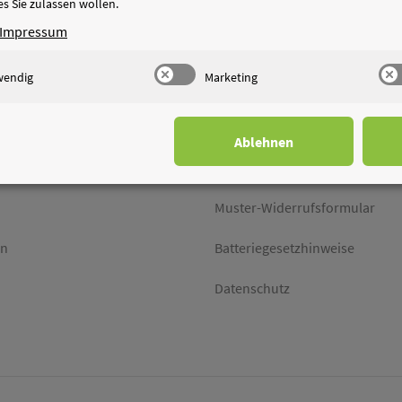
s Sie zulassen wollen.
Impressum
TIONEN
RECHTLICHES
wendig
Marketing
Impressum
AGB
Ablehnen
Widerrufsrecht
Muster-Widerrufsformular
en
Batteriegesetzhinweise
Datenschutz