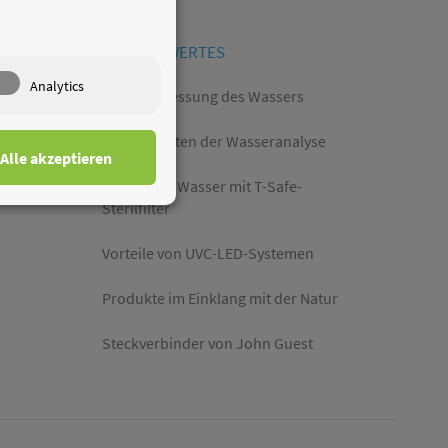
WISSENSWERTES
Analytics
Leitwertmessung des Wassers
Möglichkeiten der Wasseranalyse
Alle akzeptieren
Keimfreies Wasser mit T-Safe-
Sterilfilter
Vorteile von UVC-LED-Systemen
Produkte im Einklang mit der Natur
Steckverbinder von John Guest