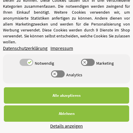
bieten zu können. Diese Cookies lassen sich in drei verschiedene
Kategorien zusammenfassen. Die notwendigen werden zwingend für
Ihren Einkauf benötigt. Weitere Cookies verwenden wir, um
anonymisierte Statistiken anfertigen zu können. Andere dienen vor
allem Marketingzwecken und werden für die Personalisierung von
Werbung verwendet. Diese Cookies werden durch 9 Dienste im Shop
verwendet. Sie können selbst entscheiden, welche Cookies Sie zulassen
wollen.
Datenschutzerklärung
Impressum
PEM22 Einsteck-Winkel-Verbinder 90° für
Rohrdurchmesser von 10 bis 22mm
Notwendig
Marketing
Analytics
ARTIKELNUMMER:
SPV160100
3,74 €
*
ab
Alle akzeptieren
Sofort verfügbar
Ablehnen
ZUM ARTIKEL
Details anzeigen