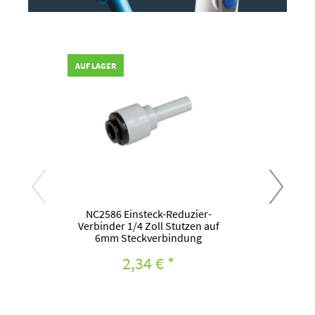
AUF LAGER
AUF L
NC2586 Einsteck-Reduzier-
Verbinder 1/4 Zoll Stutzen auf
Roh
6mm Steckverbindung
2,34 €
*