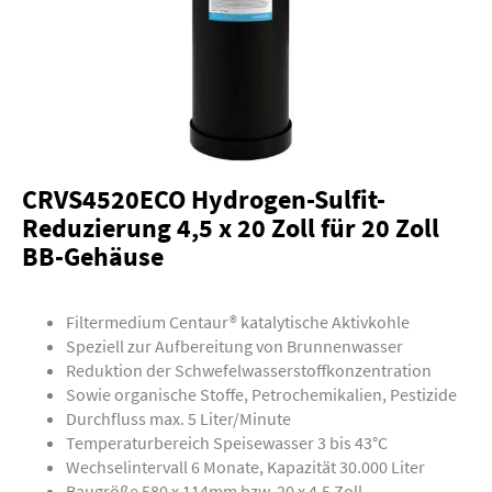
CRVS4520ECO Hydrogen-Sulfit-
Reduzierung 4,5 x 20 Zoll für 20 Zoll
BB-Gehäuse
Filtermedium Centaur® katalytische Aktivkohle
Speziell zur Aufbereitung von Brunnenwasser
Reduktion der Schwefelwasserstoffkonzentration
Sowie organische Stoffe, Petrochemikalien, Pestizide
Durchfluss max. 5 Liter/Minute
Temperaturbereich Speisewasser 3 bis 43°C
Wechselintervall 6 Monate, Kapazität 30.000 Liter
Baugröße 580 x 114mm bzw. 20 x 4,5 Zoll