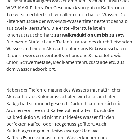
Bei sehr kalkhaltigem Wasser empfiehlt sich der Einsatz des
WIV®-MAXI-Filters. Der Geschmack von gutem Kaffee oder
Tee verschlechtert sich vor allem durch hartes Wasser. Die
Filterkartusche der WIV-MAXI-Wasserfilter besteht deshalb
aus zwei Filterstufen. Die erste Filterstufe ist ein
Ionenaustauscherharz
zur Kalkreduktion um bis zu 70%
.
Die zweite Stufe ist eine Tiefenfiltration des durchfließenden
Wassers mit einem Aktivkohleblock aus Kokosnusschalen.
Dadurch werden eventuell vorhandene Schadstoffe wie
Chlor, Schwermetalle, Medikamentenrückstände etc. aus
dem Wasser adsorbiert.
Neben der Tiefenreinigung des Wassers mit natürlicher
Aktivkohle aus Kokosnussschalen wird also auch der
Kalkgehalt schonend gesenkt. Dadurch können sich die
Aromen von Tee und Kaffee voll entfalten. Durch die
Kalkreduktion wird nicht nur ideales Wasser für den
perfekten Kaffee- oder Teegenuss gefiltert. Auch
Kalkablagerungen in Heißwassergeräten wie
Kaffee-/Espressomaschinen, Wasserkochern oder