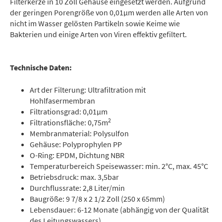
Filterkerze in 10 Zoll Gehäuse eingesetzt werden. Aufgrund
der geringen Porengröße von 0,01µm werden alle Arten von
nicht im Wasser gelösten Partikeln sowie Keime wie
Bakterien und einige Arten von Viren effektiv gefiltert.
Technische Daten:
Art der Filterung: Ultrafiltration mit
Hohlfasermembran
Filtrationsgrad: 0,01µm
2
Filtrationsfläche: 0,75m
Membranmaterial: Polysulfon
Gehäuse: Polyprophylen PP
O-Ring: EPDM, Dichtung NBR
Temperaturbereich Speisewasser: min. 2°C, max. 45°C
Betriebsdruck: max. 3,5bar
Durchflussrate: 2,8 Liter/min
Baugröße: 9 7/8 x 2 1/2 Zoll (250 x 65mm)
Lebensdauer: 6-12 Monate (abhängig von der Qualität
des Leitungswassers)