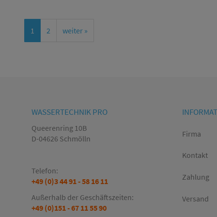
1
2
weiter »
WASSERTECHNIK PRO
INFORMA
Queerenring 10B
Firma
D-04626 Schmölln
Kontakt
Telefon:
Zahlung
+49 (0)3 44 91 - 58 16 11
Außerhalb der Geschäftszeiten:
Versand
+49 (0)151 - 67 11 55 90