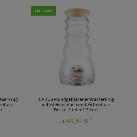
AUF LAGER
sserkrug
CADUS Mundgeblasener Wasserkrug
enholz-
mit Edelsteinfach und Zirbenholz-
er
Deckel 1 oder 1,5 Liter
49,52 €
*
ab