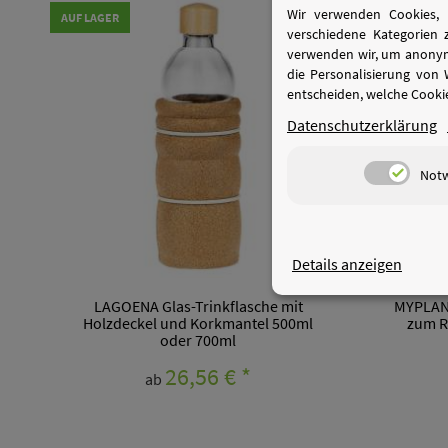
Wir verwenden Cookies, 
AUF LAGER
AUSVERKAUF
verschiedene Kategorien 
verwenden wir, um anonymi
die Personalisierung von
entscheiden, welche Cookie
Datenschutzerklärung
Not
Details anzeigen
LAGOENA Glas-Trinkflasche mit
MYPLANE
Holzdeckel und Korkmantel 500ml
zum R
oder 700ml
26,56 €
*
ab