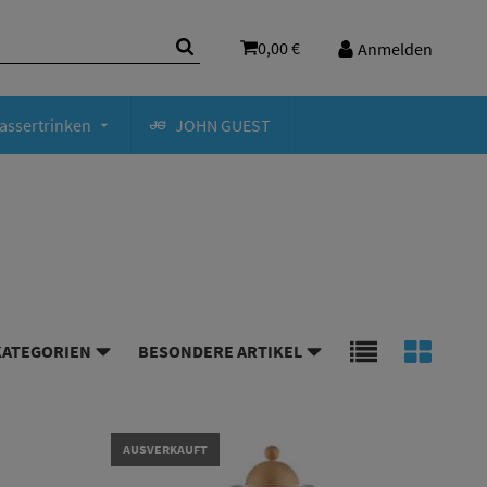
0,00 €
Anmelden
assertrinken
JOHN GUEST
KATEGORIEN
BESONDERE ARTIKEL
AUSVERKAUFT