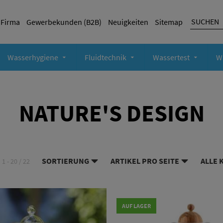
Firma
Gewerbekunden (B2B)
Neuigkeiten
Sitemap
Wasserhygiene
Fluidtechnik
Wassertest
W
NATURE'S DESIGN
SORTIERUNG
ARTIKEL PRO SEITE
ALLE 
1 - 20 / 22
AUF LAGER