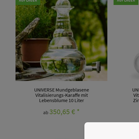
AUF LAGER
AUF LAGER
UNIVERSE Mundgeblasene
UN
Vitalisierungs-Karaffe mit
Vi
Lebensblume 10 Liter
Zi
350,65 €
*
ab