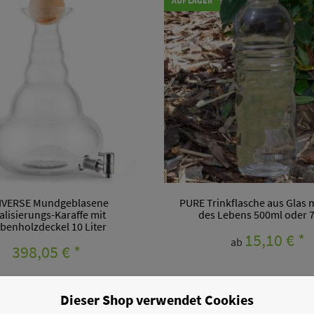
AUF LAGER
IVERSE Mundgeblasene
PURE Trinkflasche aus Glas 
talisierungs-Karaffe mit
des Lebens 500ml oder 
rbenholzdeckel 10 Liter
15,10 €
*
ab
398,05 €
*
Dieser Shop verwendet Cookies