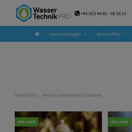
+49 (0)3 44 91 - 58 16 11
Osmoseanlagen
Wasserfilter
STARTSEITE
ARTIKEL VON NATURE'S DESIGN
AUF LAGER
AUF LAGER