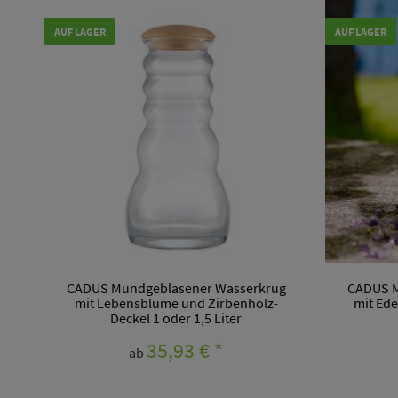
AUF LAGER
AUF LAGER
CADUS Mundgeblasener Wasserkrug
CADUS M
mit Lebensblume und Zirbenholz-
mit Ede
Deckel 1 oder 1,5 Liter
35,93 €
*
ab