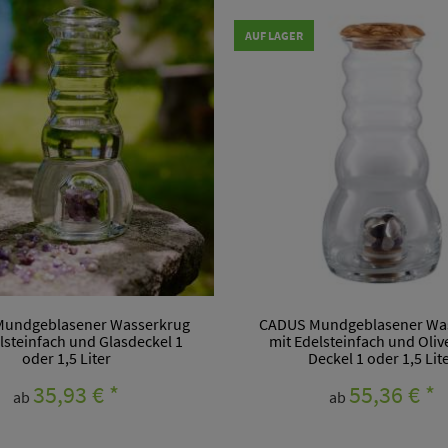
AUF LAGER
undgeblasener Wasserkrug
CADUS Mundgeblasener Wa
lsteinfach und Glasdeckel 1
mit Edelsteinfach und Oliv
oder 1,5 Liter
Deckel 1 oder 1,5 Lit
35,93 €
*
55,36 €
*
ab
ab