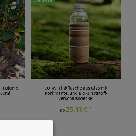
AUF LAGER
mit Blume
CORK Trinkflasche aus Glas mit
700ml
Korkmantel und Biokunststoff-
Verschlussdeckel
25,43 €
*
ab