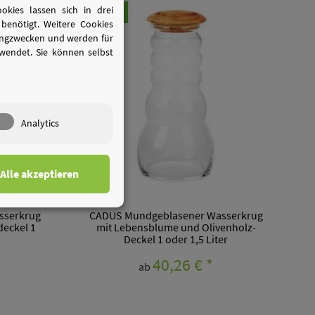
kies lassen sich in drei
AUF LAGER
benötigt. Weitere Cookies
tingzwecken und werden für
wendet. Sie können selbst
Analytics
Alle akzeptieren
sserkrug
CADUS Mundgeblasener Wasserkrug
eckel 1
mit Lebensblume und Olivenholz-
Deckel 1 oder 1,5 Liter
40,26 €
*
ab