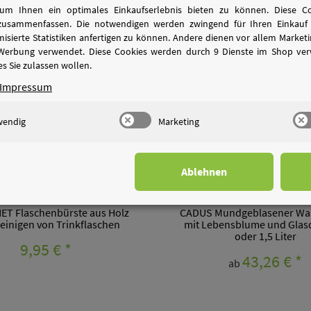
um Ihnen ein optimales Einkaufserlebnis bieten zu können. Diese Coo
T
AUF LAGER
zusammenfassen. Die notwendigen werden zwingend für Ihren Einkauf 
sierte Statistiken anfertigen zu können. Andere dienen vor allem Marke
 Werbung verwendet. Diese Cookies werden durch 9 Dienste im Shop ver
s Sie zulassen wollen.
Impressum
wendig
Marketing
Ablehnen
T Flaschenbürste aus Holz
CADUS Mundgeblasener Wa
einigen von Trinkflaschen
mit Lebensblume und Glasd
oder 1,5 Liter
9,95 €
*
43,26 €
*
ab