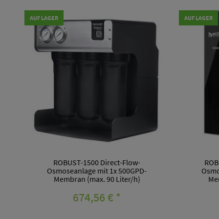
AUF LAGER
AUF LAGER
ROBUST-1500 Direct-Flow-
ROB
Osmoseanlage mit 1x 500GPD-
Osmo
Membran (max. 90 Liter/h)
Mem
674,56 €
*