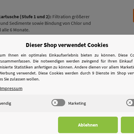
artusche (Stufe 1 und 2):
Filtration größerer
t und Sedimente sowie Bindung von Chlor und
 alle 6 Monate.
und im Wasser gelöster Stoffe wie unter
Dieser Shop verwendet Cookies
, Fluor, Pestizide, Nitrat, Nitrit, Blei, Uran
um Ihnen ein optimales Einkaufserlebnis bieten zu können. Diese Coo
oren. Wechselintervall alle 12 bis 24 Monate.
zusammenfassen. Die notwendigen werden zwingend für Ihren Einkauf 
sierte Statistiken anfertigen zu können. Andere dienen vor allem Marke
schmacksverbesserung und Remineralisierung
 Werbung verwendet. Diese Cookies werden durch 9 Dienste im Shop ver
ie Calcium, Kalium, Magnesium und Natrium
s Sie zulassen wollen.
lle 6 Monate.
Impressum
t bestellt werden. Das Wechselset ist entweder
wendig
Marketing
Ablehnen
 die Quick-Change-Technologie ausgewechselt.
nlage herausgezogen und die neue Kartusche