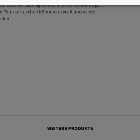
in externer Eintrag von Keimen durch unnötige
n Filterkartuschen können recycelt und wieder
eden.
WEITERE PRODUKTE