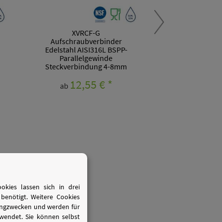
XVRCF-G
XVRMM Schot
Aufschraubverbinder
Edelstahl AISI3
Edelstahl AISI316L BSPP-
Steckverbindun
Parallelgewinde
18,
Steckverbindung 4-8mm
ab
12,55 €
*
ab
316L
kies lassen sich in drei
benötigt. Weitere Cookies
1
tingzwecken und werden für
onform
wendet. Sie können selbst
FDA-konform