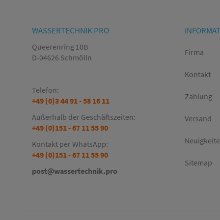
WASSERTECHNIK PRO
INFORMA
Queerenring 10B
Firma
D-04626 Schmölln
Kontakt
Telefon:
Zahlung
+49 (0)3 44 91 - 58 16 11
Außerhalb der Geschäftszeiten:
Versand
+49 (0)151 - 67 11 55 90
Neuigkeit
Kontakt per WhatsApp:
+49 (0)151 - 67 11 55 90
Sitemap
post@wassertechnik.pro