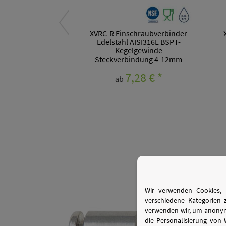
XVRC-R Einschraubverbinder
Edelstahl AISI316L BSPT-
Kegelgewinde
Steckverbindung 4-12mm
7,28 €
*
ab
Wir verwenden Cookies, 
verschiedene Kategorien 
verwenden wir, um anonymi
die Personalisierung von