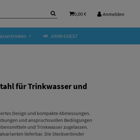
0,00 €
Anmelden
assertrinken
JOHN GUEST
tahl für Trinkwasser und
imiertes Design und kompakte Abmessungen.
gebungen und anspruchsvollen Bedingungen
 Lebensmitteln und Trinkwasser zugelassen.
lvarianten lieferbar. Die Steckverbinder