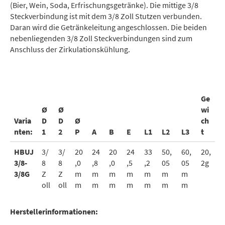
(Bier, Wein, Soda, Erfrischungsgetränke). Die mittige 3/8
Steckverbindung ist mit dem 3/8 Zoll Stutzen verbunden.
Daran wird die Getränkeleitung angeschlossen. Die beiden
nebenliegenden 3/8 Zoll Steckverbindungen sind zum
Anschluss der Zirkulationskühlung.
Ge
Ø
Ø
wi
Varia
D
D
Ø
ch
nten:
1
2
P
A
B
E
L1
L2
L3
t
HBUJ
3/
3/
20
24
20
24
33
50,
60,
20,
3/8-
8
8
,0
,8
,0
,5
,2
05
05
2g
3/8G
Z
Z
m
m
m
m
m
m
m
oll
oll
m
m
m
m
m
m
m
Herstellerinformationen: