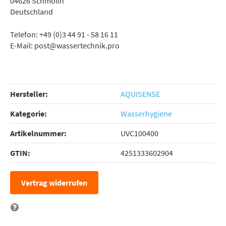
04626 Schmölln
Deutschland
Telefon: +49 (0)3 44 91 - 58 16 11
E-Mail: post@wassertechnik.pro
Hersteller:
AQUISENSE
Kategorie:
Wasserhygiene
Artikelnummer:
UVC100400
GTIN:
4251333602904
Vertrag widerrufen
Frage zum Artikel