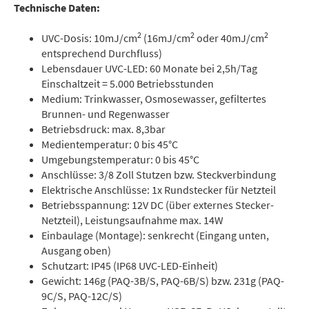
Technische Daten:
2
2
2
UVC-Dosis: 10mJ/cm
(16mJ/cm
oder 40mJ/cm
entsprechend Durchfluss)
Lebensdauer UVC-LED: 60 Monate bei 2,5h/Tag
Einschaltzeit = 5.000 Betriebsstunden
Medium: Trinkwasser, Osmosewasser, gefiltertes
Brunnen- und Regenwasser
Betriebsdruck: max. 8,3bar
Medientemperatur: 0 bis 45°C
Umgebungstemperatur: 0 bis 45°C
Anschlüsse: 3/8 Zoll Stutzen bzw. Steckverbindung
Elektrische Anschlüsse: 1x Rundstecker für Netzteil
Betriebsspannung: 12V DC (über externes Stecker-
Netzteil), Leistungsaufnahme max. 14W
Einbaulage (Montage): senkrecht (Eingang unten,
Ausgang oben)
Schutzart: IP45 (IP68 UVC-LED-Einheit)
Gewicht: 146g (PAQ-3B/S, PAQ-6B/S) bzw. 231g (PAQ-
9C/S, PAQ-12C/S)