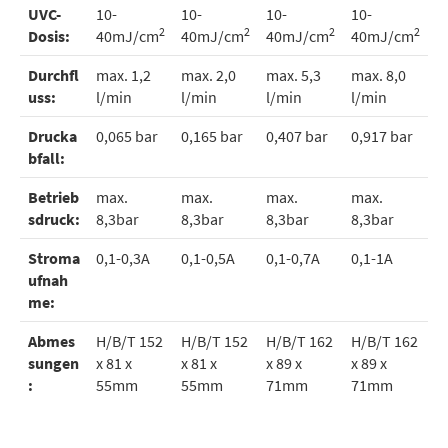
UVC-
10-
10-
10-
10-
2
2
2
2
Dosis:
40mJ/cm
40mJ/cm
40mJ/cm
40mJ/cm
Durchfl
max. 1,2
max. 2,0
max. 5,3
max. 8,0
uss:
l/min
l/min
l/min
l/min
Drucka
0,065 bar
0,165 bar
0,407 bar
0,917 bar
bfall:
Betrieb
max.
max.
max.
max.
sdruck:
8,3bar
8,3bar
8,3bar
8,3bar
Stroma
0,1-0,3A
0,1-0,5A
0,1-0,7A
0,1-1A
ufnah
me:
Abmes
H/B/T 152
H/B/T 152
H/B/T 162
H/B/T 162
sungen
x 81 x
x 81 x
x 89 x
x 89 x
:
55mm
55mm
71mm
71mm