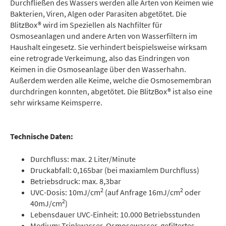
Durchfließen des Wassers werden alle Arten von Keimen wie
Bakterien, Viren, Algen oder Parasiten abgetötet. Die
BlitzBox® wird im Speziellen als Nachfilter für
Osmoseanlagen und andere Arten von Wasserfiltern im
Haushalt eingesetz. Sie verhindert beispielsweise wirksam
eine retrograde Verkeimung, also das Eindringen von
Keimen in die Osmoseanlage über den Wasserhahn.
Außerdem werden alle Keime, welche die Osmosemembran
durchdringen konnten, abgetötet. Die BlitzBox® ist also eine
sehr wirksame Keimsperre.
Technische Daten:
Durchfluss: max. 2 Liter/Minute
Druckabfall: 0,165bar (bei maxiamlem Durchfluss)
Betriebsdruck: max. 8,3bar
2
2
UVC-Dosis: 10mJ/cm
(auf Anfrage 16mJ/cm
oder
2
40mJ/cm
)
Lebensdauer UVC-Einheit: 10.000 Betriebsstunden
Medium: Trinkwasser, Osmosewasser, gefiltertes