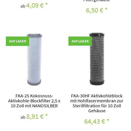
4,09 €
*
ab
6,50 €
*
AUF LAGER
AUF LAGER
FKA-25 Kokosnuss-
FKA-30HF Aktivkohleblock
Aktivkohle-Blockfilter 2,5 x
mit Hohlfasermembran zur
10 Zoll mit NANOSILBER
Sterilfiltration für 10 Zoll
Gehäuse
8,91 €
*
ab
64,43 €
*