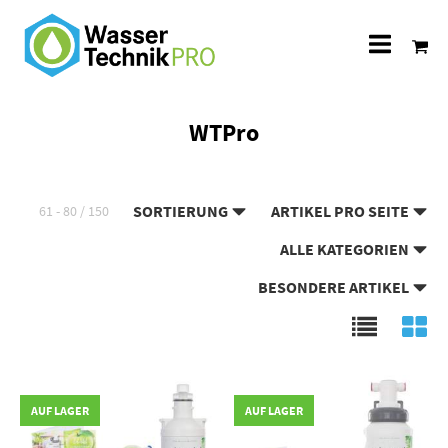
Alle
Katego
WTPro
SORTIERUNG
ARTIKEL PRO SEITE
61 - 80 / 150
ALLE KATEGORIEN
BESONDERE ARTIKEL
AUF LAGER
AUF LAGER