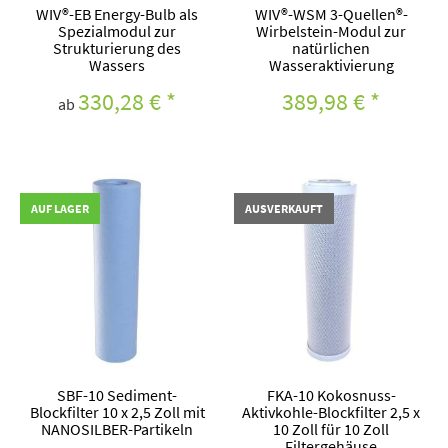
WIV®-EB Energy-Bulb als
WIV®-WSM 3-Quellen®-
Spezialmodul zur
Wirbelstein-Modul zur
Strukturierung des
natürlichen
Wassers
Wasseraktivierung
330,28 €
*
389,98 €
*
ab
AUF LAGER
AUSVERKAUFT
SBF-10 Sediment-
FKA-10 Kokosnuss-
Blockfilter 10 x 2,5 Zoll mit
Aktivkohle-Blockfilter 2,5 x
NANOSILBER-Partikeln
10 Zoll für 10 Zoll
Filtergehäuse