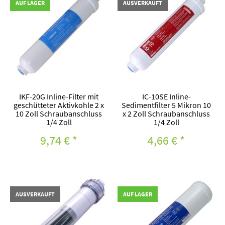
AUF LAGER
AUSVERKAUFT
IKF-20G Inline-Filter mit
IC-10SE Inline-
geschütteter Aktivkohle 2 x
Sedimentfilter 5 Mikron 10
10 Zoll Schraubanschluss
x 2 Zoll Schraubanschluss
1/4 Zoll
1/4 Zoll
9,74 €
*
4,66 €
*
AUSVERKAUFT
AUF LAGER