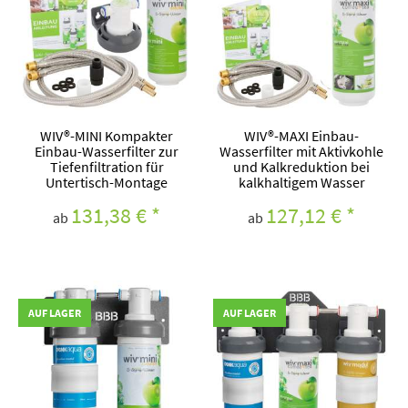
WIV®-MINI Kompakter
WIV®-MAXI Einbau-
Einbau-Wasserfilter zur
Wasserfilter mit Aktivkohle
Tiefenfiltration für
und Kalkreduktion bei
Untertisch-Montage
kalkhaltigem Wasser
131,38 €
*
127,12 €
*
ab
ab
AUF LAGER
AUF LAGER