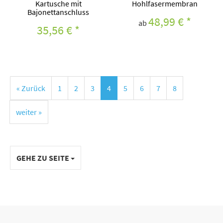
Kartusche mit
Hohlfasermembran
Bajonettanschluss
48,99 €
*
ab
35,56 €
*
« Zurück
1
2
3
4
5
6
7
8
weiter »
GEHE ZU SEITE