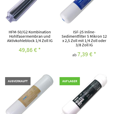
HFM-50/G2 Kombination
ISF-25 Inline-
Hohlfasermembran und
Sedimentfilter 5 Mikron 12
Aktivkohleblock 1/4 Zoll IG
x 2,5 Zoll mit 1/4 Zoll oder
3/8 Zoll IG
49,86 €
*
7,39 €
*
ab
AUSVERKAUFT
AUF LAGER