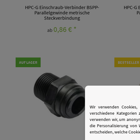
HPC-G Einschraub-Verbinder BSPP-
HPC-G E
Parallelgewinde metrische
P
Steckverbindung
0,86 €
*
ab
AUF LAGER
BESTSELLER
Wir verwenden Cookies, 
verschiedene Kategorien 
verwenden wir, um anonymi
die Personalisierung von
entscheiden, welche Cookie