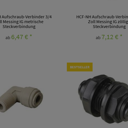
 Aufschraub-Verbinder 3/4
HCF-NH Aufschraub-Verbin
ll Messing IG metrische
Zoll Messing IG zölli
Steckverbindung
Steckverbindung
6,47 €
*
7,12 €
*
ab
ab
BESTSELLER