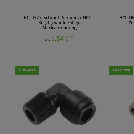
HCF-N Aufschraub-Verbinder NPTF-
HCF-NH
Kegelgewinde zöllige
Zo
Steckverbindung
1,54 €
*
ab
AUF LAGER
AUF LAGER