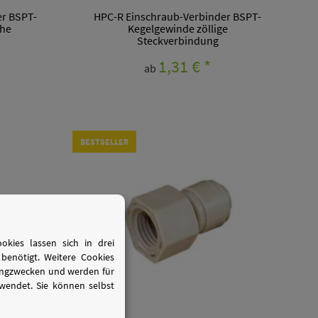
er BSPT-
HPC-R Einschraub-Verbinder BSPT-
che
Kegelgewinde zöllige
Steckverbindung
1,31 €
*
ab
BESTSELLER
kies lassen sich in drei
benötigt. Weitere Cookies
tingzwecken und werden für
wendet. Sie können selbst