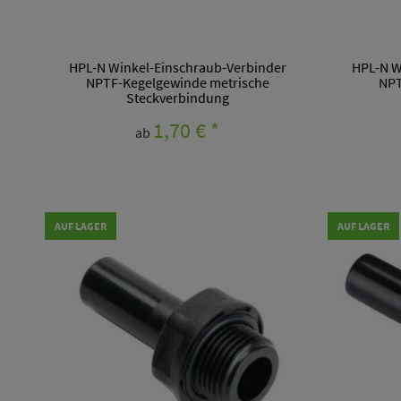
HPL-N Winkel-Einschraub-Verbinder
HPL-N W
NPTF-Kegelgewinde metrische
NPT
Steckverbindung
1,70 €
*
ab
AUF LAGER
AUF LAGER