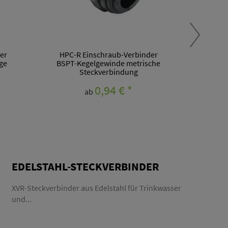
er
HPC-R Einschraub-Verbinder
HPC-
ige
BSPT-Kegelgewinde metrische
BSPT
Steckverbindung
0,94 €
*
ab
EDELSTAHL-STECKVERBINDER
XVR-Steckverbinder aus Edelstahl für Trinkwasser
und...