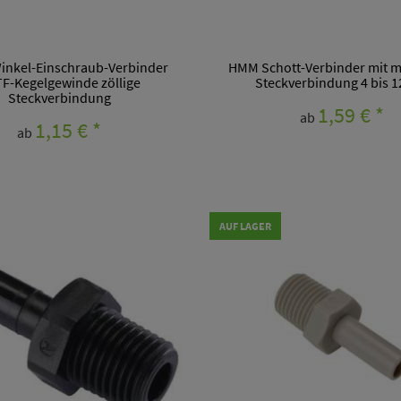
inkel-Einschraub-Verbinder
HMM Schott-Verbinder mit m
F-Kegelgewinde zöllige
Steckverbindung 4 bis
Steckverbindung
1,59 €
*
ab
1,15 €
*
ab
AUF LAGER