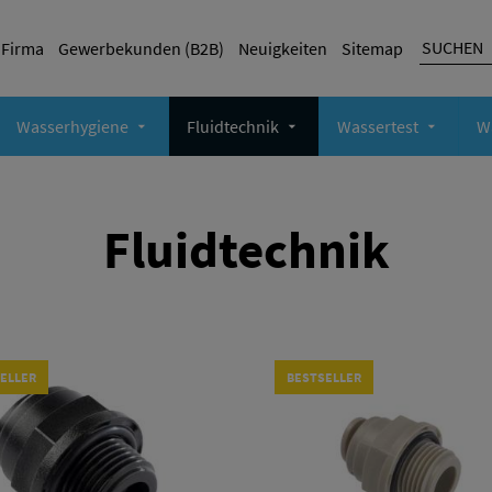
Firma
Gewerbekunden (B2B)
Neuigkeiten
Sitemap
Wasserhygiene
Fluidtechnik
Wassertest
W
Fluidtechnik
ELLER
BESTSELLER