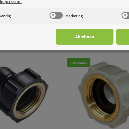
Impressum
inschraub-Verbinder NPTF-
HCF-G Aufschraub-Verbind
wendig
Marketing
Kegelgewinde zöllige
Parallelgewinde metri
Steckverbindung
Steckverbindung
0,91 €
*
1,45 €
*
ab
ab
Ablehnen
AUF LAGER