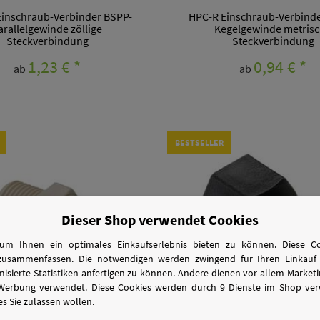
inschraub-Verbinder BSPP-
HPC-R Einschraub-Verbind
arallelgewinde zöllige
Kegelgewinde metris
Steckverbindung
Steckverbindung
1,23 €
*
0,94 €
*
ab
ab
BESTSELLER
Dieser Shop verwendet Cookies
um Ihnen ein optimales Einkaufserlebnis bieten zu können. Diese Coo
zusammenfassen. Die notwendigen werden zwingend für Ihren Einkauf 
sierte Statistiken anfertigen zu können. Andere dienen vor allem Marke
 Werbung verwendet. Diese Cookies werden durch 9 Dienste im Shop ver
s Sie zulassen wollen.