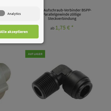
er BSPP-
HCF-G Aufschraub-Verbinder BSPP-
Analytics
sche
Parallelgewinde zöllige
Steckverbindung
1,75 €
*
ab
Alle akzeptieren
AUF LAGER