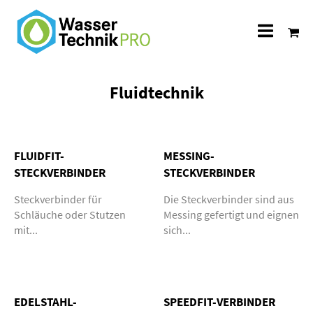
Alle
Katego
Fluidtechnik
FLUIDFIT-
MESSING-
STECKVERBINDER
STECKVERBINDER
Steckverbinder für
Die Steckverbinder sind aus
Schläuche oder Stutzen
Messing gefertigt und eignen
mit...
sich...
EDELSTAHL-
SPEEDFIT-VERBINDER