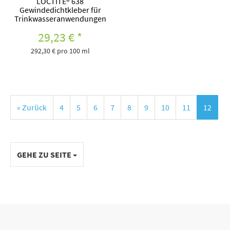
LOCTITE® 638
Gewindedichtkleber für
Trinkwasseranwendungen
29,23 €
*
292,30 € pro 100 ml
« Zurück
4
5
6
7
8
9
10
11
12
GEHE ZU SEITE