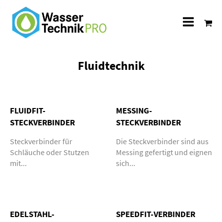
Alle
Katego
Fluidtechnik
FLUIDFIT-
MESSING-
STECKVERBINDER
STECKVERBINDER
Steckverbinder für
Die Steckverbinder sind aus
Schläuche oder Stutzen
Messing gefertigt und eignen
mit...
sich...
EDELSTAHL-
SPEEDFIT-VERBINDER