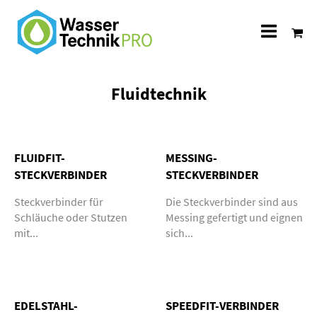
Alle
Katego
Fluidtechnik
FLUIDFIT-
MESSING-
STECKVERBINDER
STECKVERBINDER
Steckverbinder für
Die Steckverbinder sind aus
Schläuche oder Stutzen
Messing gefertigt und eignen
mit...
sich...
EDELSTAHL-
SPEEDFIT-VERBINDER