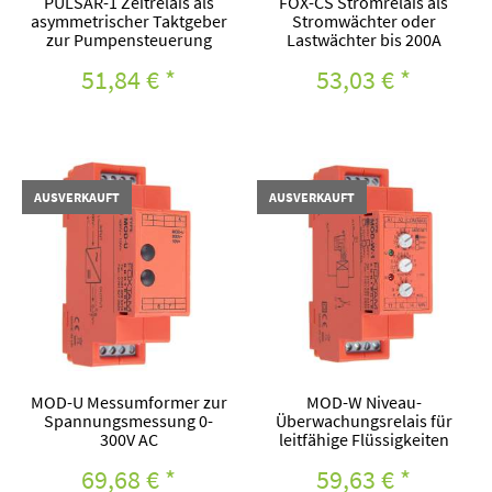
PULSAR-1 Zeitrelais als
FOX-CS Stromrelais als
asymmetrischer Taktgeber
Stromwächter oder
zur Pumpensteuerung
Lastwächter bis 200A
51,84 €
*
53,03 €
*
AUSVERKAUFT
AUSVERKAUFT
MOD-U Messumformer zur
MOD-W Niveau-
Spannungsmessung 0-
Überwachungsrelais für
300V AC
leitfähige Flüssigkeiten
69,68 €
*
59,63 €
*