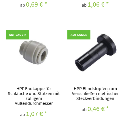
0,69 €
*
1,06 €
*
ab
ab
AUF LAGER
AUF LAGER
HPF Endkappe für
HPP Blindstopfen zum
Schläuche und Stutzen mit
Verschließen metrischer
zölligem
Steckverbindungen
Außendurchmesser
0,46 €
*
ab
1,07 €
*
ab