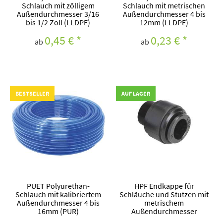
Schlauch mit zölligem
Schlauch mit metrischen
Außendurchmesser 3/16
Außendurchmesser 4 bis
bis 1/2 Zoll (LLDPE)
12mm (LLDPE)
0,45 €
*
0,23 €
*
ab
ab
BESTSELLER
AUF LAGER
PUET Polyurethan-
HPF Endkappe für
Schlauch mit kalibriertem
Schläuche und Stutzen mit
Außendurchmesser 4 bis
metrischem
16mm (PUR)
Außendurchmesser