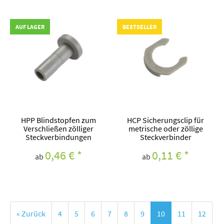
AUF LAGER
BESTSELLER
HPP Blindstopfen zum
HCP Sicherungsclip für
Verschließen zölliger
metrische oder zöllige
Steckverbindungen
Steckverbinder
0,46 €
*
0,11 €
*
ab
ab
« Zurück
4
5
6
7
8
9
10
11
12